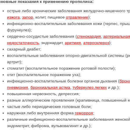
сновные показания к применению прополиса:
острые либо хронические заболевания желудочно-кишечного тр
изжога
,
запор
, колит, пищевое
отравление
);
инфекционно-воспалительные заболевания кожи (герпес, прыщи
фурункулез);
сердечно-сосудистые заболевания (
стенокардия
,
артериальная
недостаточность
, эндокардит,
аритмия
,
атеросклероз
);
сахарный диабет;
воспалительные заболевания опорно-двигательной системы (ре
артрит);
стоматит (воспалительное поражение ротовой полости);
отит (воспалительное поражение уха);
инфекционно-воспалительные болезни органов дыхания (
брон
пневмония
,
бронхиальная астма
,
туберкулез легких
и др.);
повышенная нервозность, депрессия;
разные аллергические проявления (крапивница, повышенный к
частые либо периодические головные боли;
наружная либо внутренняя форма
геморроя
;
различные инфекционно-воспалительные заболевания женской 
эндометрит, фиброма, вульвовагинит и др.);