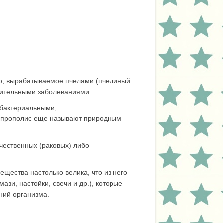
во, вырабатываемое пчелами (пчелиный
лительными заболеваниями.
ибактериальными,
 прополис еще называют природным
чественных (раковых) либо
ещества настолько велика, что из него
зи, настойки, свечи и др.), которые
ний организма.