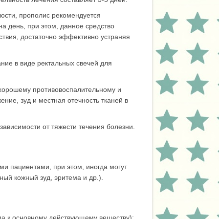
ости, прополис рекомендуется
на день, при этом, данное средство
ствия, достаточно эффективно устраняя
ние в виде ректальных свечей для
 хорошему противовоспалительному и
ние, зуд и местная отечность тканей в
зависимости от тяжести течения болезни.
ми пациентами, при этом, иногда могут
ый кожный зуд, эритема и др.).
ма к основному действующему веществу);