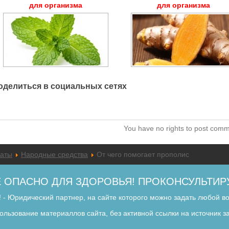
для организма
для организма
оделиться в социальных сетях
You have no rights to post com
раты
Народные средства
От чего помогает прополис
 ОПАСНО ДЛЯ ЗДОРОВЬЯ! ПРОКОНСУЛЬТИР
 - Юридический партнер, на сайте которого можно задать любой в
спользование материаллов сайта, без активной ссылки на источник 