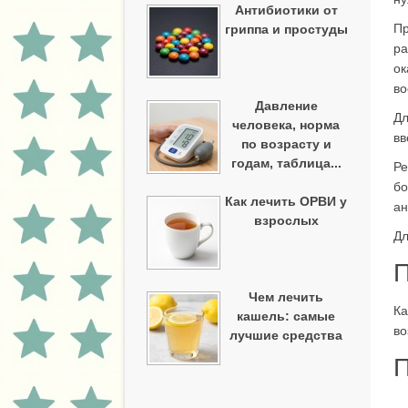
Антибиотики от
Пр
гриппа и простуды
ра
ок
во
Давление
Дл
человека, норма
вв
по возрасту и
годам, таблица...
Ре
бо
Как лечить ОРВИ у
ан
взрослых
Дл
П
Чем лечить
Ка
кашель: самые
во
лучшие средства
П