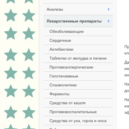
Анализы
Лекарственные препараты
Обезболивающие
Сердечные
Пр
Антибиотики
кл
Таблетки от желудка и печени
Да
Противоаллергические
им
ан
Гипотензивные
На
Спазмолитики
до
Ферменты
На
Средства от кашля
из
Противовоспалительные
эф
Средства от уха, горла и носа