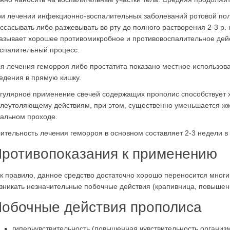
и лечении инфекционно-воспалительных заболеваний ротовой пол
ссасывать либо разжевывать во рту до полного растворения 2-3 р. 
азывает хорошее противомикробное и противовоспалительное дей
спалительный процесс.
я лечения геморроя либо простатита показано местное использова
едения в прямую кишку.
гулярное применение свечей содержащих прополис способствует
леутоляющему действиям, при этом, существенно уменьшается жже
альном проходе.
ительность лечения геморроя в основном составляет 2-3 недели в 
ротивопоказания к применению
к правило, данное средство достаточно хорошо переносится многи
зникать незначительные побочные действия (крапивница, повышенн
обочные действия прополиса
гиперчувствительность (повышенная чувствительность организ