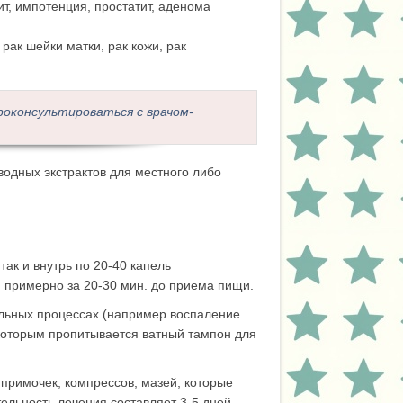
т, импотенция, простатит, аденома
 рак шейки матки, рак кожи, рак
оконсультироваться с врачом-
 водных экстрактов для местного либо
ак и внутрь по 20-40 капель
ь, примерно за 20-30 мин. до приема пищи.
ельных процессах (например воспаление
 которым пропитывается ватный тампон для
 примочек, компрессов, мазей, которые
ельность лечения составляет 3-5 дней.