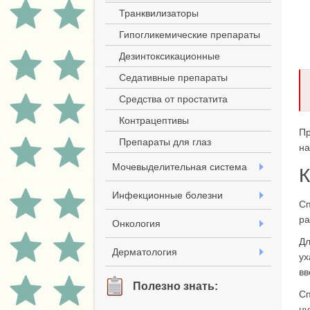
Транквилизаторы
Гипогликемические препараты
Дезинтоксикационные
Седативные препараты
Средства от простатита
Контрацептивы
Пр
Препараты для глаз
на
Мочевыделительная система
К
Инфекционные болезни
Сп
ра
Онкология
Дл
Дерматология
ух
вв
Полезно знать:
Сп
ну