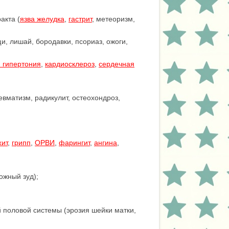
акта (
язва желудка
,
гастрит
, метеоризм,
, лишай, бородавки, псориаз, ожоги,
 гипертония
,
кардиосклероз
,
сердечная
вматизм, радикулит, остеохондроз,
хит
,
грипп
,
ОРВИ
,
фарингит
,
ангина
,
ожный зуд);
половой системы (эрозия шейки матки,