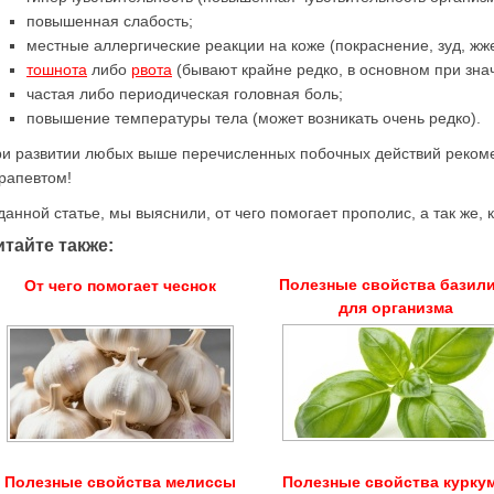
повышенная слабость;
местные аллергические реакции на коже (покраснение, зуд, жже
тошнота
либо
рвота
(бывают крайне редко, в основном при зна
частая либо периодическая головная боль;
повышение температуры тела (может возникать очень редко).
и развитии любых выше перечисленных побочных действий рекоме
рапевтом!
данной статье, мы выяснили, от чего помогает прополис, а так же, 
итайте также:
Полезные свойства базил
От чего помогает чеснок
для организма
Полезные свойства мелиссы
Полезные свойства курку