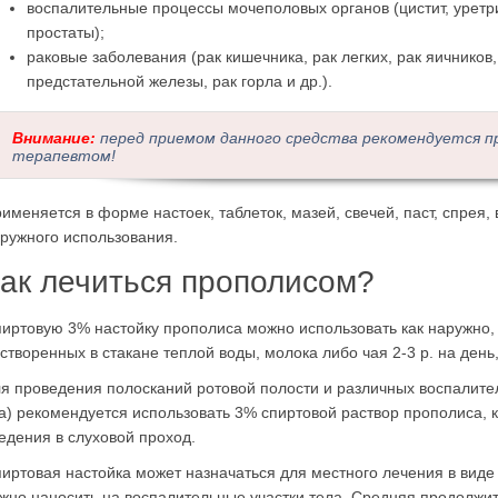
воспалительные процессы мочеполовых органов (цистит, уретри
простаты);
раковые заболевания (рак кишечника, рак легких, рак яичников,
предстательной железы, рак горла и др.).
Внимание:
перед приемом данного средства рекомендуется пр
терапевтом!
именяется в форме настоек, таблеток, мазей, свечей, паст, спрея,
ружного использования.
ак лечиться прополисом?
иртовую 3% настойку прополиса можно использовать как наружно, т
створенных в стакане теплой воды, молока либо чая 2-3 р. на ден
я проведения полосканий ротовой полости и различных воспалит
а) рекомендуется использовать 3% спиртовой раствор прополиса,
едения в слуховой проход.
иртовая настойка может назначаться для местного лечения в виде
жно наносить на воспалительные участки тела. Средняя продолжит