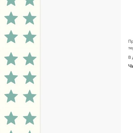
Пр
те
В 
Ч