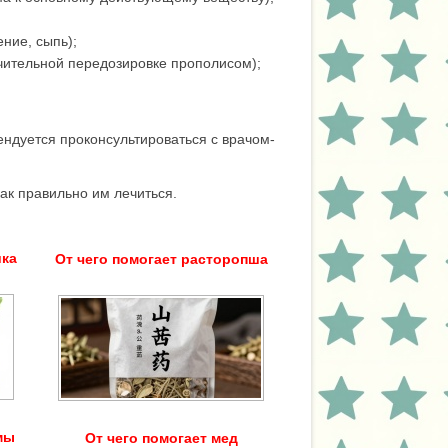
ние, сыпь);
чительной передозировке прополисом);
ндуется проконсультироваться с врачом-
как правильно им лечиться.
ика
От чего помогает расторопша
мы
От чего помогает мед