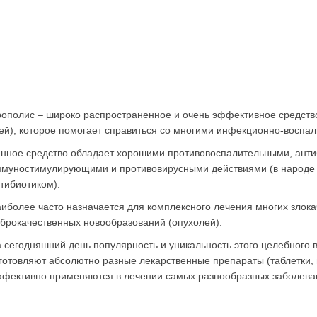
ополис – широко распространенное и очень эффективное средст
ей), которое помогает справиться со многими инфекционно-воспа
нное средство обладает хорошими противовоспалительными, ант
муностимулирующими и противовирусными действиями (в народе
тибиотиком).
иболее часто назначается для комплексного лечения многих злока
брокачественных новообразований (опухолей).
 сегодняшний день популярность и уникальность этого целебного в
готовляют абсолютно разные лекарственные препараты (таблетки, ма
фективно применяются в лечении самых разнообразных заболева