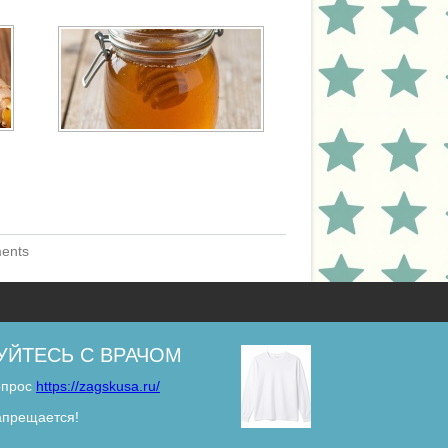
ments
УЙТЕСЬ С ВРАЧОМ
опрос
https://zagskusa.ru/
запрещается!