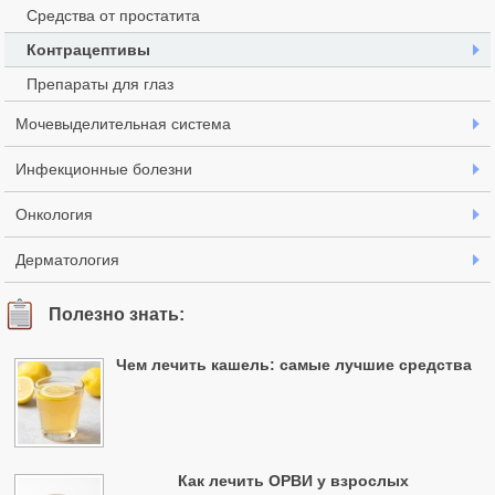
применением данного
Средства от простатита
средства
рекомендуется
Контрацептивы
обязательно
проконсультироваться
Препараты для глаз
с врачом-гинекологом!
Мочевыделительная система
Выпускается в форме
Инфекционные болезни
растворимых таблеток для
внутреннего приема.
Онкология
Как пить Постинор
Дерматология
в таблетках?
В первые 72 часа после
Полезно знать:
незащищенного полового
контакта нужно принять 2
Чем лечить кашель: самые лучшие средства
таблетки Постинора, при
этом, 2-ю табл.
рекомендуется принять через
12-16 ч. после первой.
Как лечить ОРВИ у взрослых
Чтобы достичь наибольшей