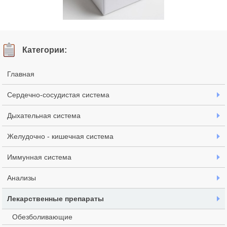
Постинор является очень
эффективным
Категории:
посткоитальным
контрацептивом для
Главная
внутреннего приема, который
помогает предотвратить
Сердечно-сосудистая система
наступление нежелательной
беременности после
Дыхательная система
незащищенного полового
контакта.
Желудочно - кишечная система
Основным действующим
Иммунная система
веществом является
левоноргестрел, при этом,
Анализы
вспомогательные компоненты
- магния стеарат, тальк,
Лекарственные препараты
крахмал картофельный,
кремния диоксид и др.
Обезболивающие