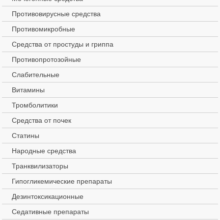
Основные показания к
Противовирусные средства
применению Постинорма:
Противомикробные
экстренная
Средства от простуды и гриппа
посткоитальная
Противопротозойные
контрацепция после
незащищенного полового
Слабительные
контакта;
Витамины
разрыв либо
неправильное
Тромболитики
использование мужского
Средства от почек
презерватива в процессе
полового акта;
Статины
пропуск более 2-3
Народные средства
таблеток при регулярном
Транквилизаторы
приеме гормональных
контрацептивных
Гипогликемические препараты
лекарственных средств.
Дезинтоксикационные
Седативные препараты
Внимание:
перед