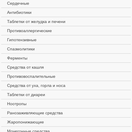
Сердечные
Препарат может применяться
в любое время
Антибиотики
менструального цикла.
Таблетки от желудка и печени
Максимальная концентрация
действующего вещества в
Противоаллергические
плазме крови достигается уже
Гипотензивные
через 1-1,5 ч. после приема.
Спазмолитики
Данное средство
Ферменты
способствует значительному
торможению процесса
Средства от кашля
овуляции, а так же,
Противовоспалительные
предотвращает дальнейшую
имплантацию
Средства от уха, горла и носа
оплодотворенной яйцеклетке,
Таблетки от диареи
при этом, благодаря
увеличению вязкости
Ноотропы
цервикальной слизи,
Ранозаживляющие средства
нарушается нормальное
Жаропонижающие
продвижение
сперматозоидов.
Мочегонные средства