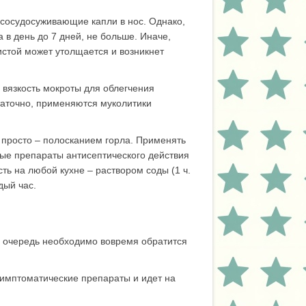
 сосудосуживающие капли в нос. Однако,
а в день до 7 дней, не больше. Иначе,
истой может утолщается и возникнет
ь вязкость мокроты для облегчения
таточно, применяются муколитики
ь просто – полосканием горла. Применять
вые препараты антисептического действия
ть на любой кухне – раствором соды (1 ч.
дый час.
ю очередь необходимо вовремя обратится
симптоматические препараты и идет на