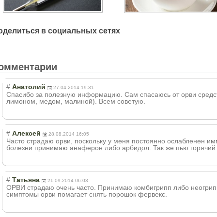
оделиться в социальных сетях
омментарии
#
Анатолий
27.04.2014 19:31
Спасибо за полезную информацию. Сам спасаюсь от орви средс
лимоном, медом, малиной). Всем советую.
#
Алексей
28.08.2014 16:05
Часто страдаю орви, поскольку у меня постоянно ослабленен им
болезни принимаю анаферон либо арбидол. Так же пью горячий 
#
Татьяна
21.09.2014 06:03
ОРВИ страдаю очень часто. Принимаю комбигрипп либо неогрипп п
симптомы орви помагает снять порошок фервекс.