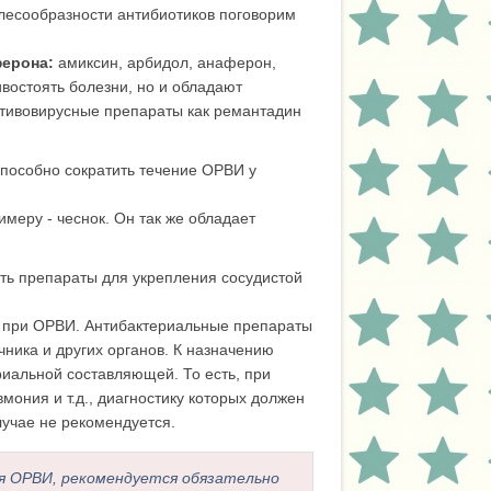
елесообразности антибиотиков поговорим
ферона:
амиксин, арбидол, анаферон,
востоять болезни, но и обладают
тивовирусные препараты как ремантадин
особно сократить течение ОРВИ у
меру - чеснок. Он так же обладает
ть препараты для укрепления сосудистой
в при ОРВИ. Антибактериальные препараты
чника и других органов. К назначению
риальной составляющей. То есть, при
мония и т.д., диагностику которых должен
лучае не рекомендуется.
я ОРВИ, рекомендуется обязательно