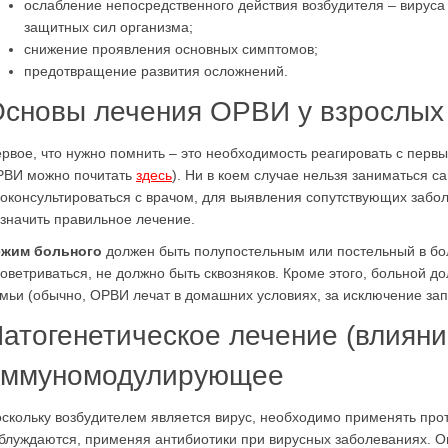
ослабление непосредственного действия возбудителя – вируса
защитных сил организма;
снижение проявления основных симптомов;
предотвращение развития осложнений.
сновы лечения ОРВИ у взрослых
рвое, что нужно помнить – это необходимость реагировать с перв
ВИ можно почитать
здесь
). Ни в коем случае нельзя заниматься 
оконсультироваться с врачом, для выявления сопутствующих забо
значить правильное лечение.
ежим больного
должен быть полупостельным или постельный в бо
оветриваться, не должно быть сквозняков. Кроме этого, больной д
мьи (обычно, ОРВИ лечат в домашних условиях, за исключение за
атогенетическое лечение (влияни
иммуномодулирующее
скольку возбудителем является вирус, необходимо применять пр
блуждаются, применяя антибиотики при вирусных заболеваниях. Он