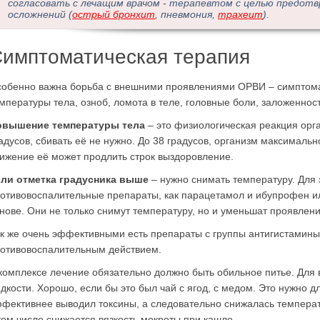
согласовать с лечащим врачом - терапевтом с целью предот
осложнений (
острый бронхит
, пневмония,
трахеит
).
имптоматическая терапия
обенно важна борьба с внешними проявлениями ОРВИ – симптом
мпературы тела, озноб, ломота в теле, головные боли, заложенност
овышение температуры тела
– это физиологическая реакция орг
адусов, сбивать её не нужно. До 38 градусов, организм максимальн
ижение её может продлить строк выздоровление.
ли отметка градусника выше
– нужно снимать температуру. Для 
отивовоспалительные препараты, как парацетамол и ибупрофен и
нове. Они не только снимут температуру, но и уменьшат проявлени
к же очень эффективными есть препараты с группы антигистами
отивовоспалительным действием.
комплексе лечение обязательно должно быть обильное питье. Для в
дкости. Хорошо, если бы это был чай с ягод, с медом. Это нужно дл
фективнее выводил токсины, а следовательно снижалась температ
том числе снижается вязкость мокроты при кашле.