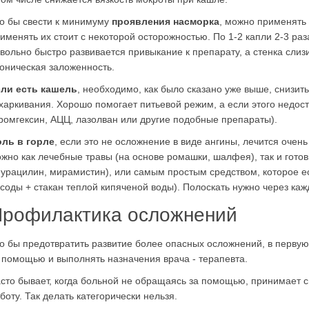
о бы свести к минимуму
проявления насморка
, можно применять
именять их стоит с некоторой осторожностью. По 1-2 капли 2-3 раз
вольно быстро развивается привыкание к препарату, а стенка слиз
оническая заложенность.
ли есть кашель
, необходимо, как было сказано уже выше, снизит
харкивания. Хорошо помогает питьевой режим, а если этого недос
ромгексин, АЦЦ, лазолван или другие подобные препараты).
ль в горле
, если это не осложнение в виде ангины, лечится очен
жно как лечебные травы (на основе ромашки, шалфея), так и гото
урацилин, мирамистин), или самым простым средством, которое ес
 соды + стакан теплой кипяченой воды). Полоскать нужно через каж
рофилактика осложнений
о бы предотвратить развитие более опасных осложнений, в перву
 помощью и выполнять назначения врача - терапевта.
сто бывает, когда больной не обращаясь за помощью, принимает 
боту. Так делать категорически нельзя.