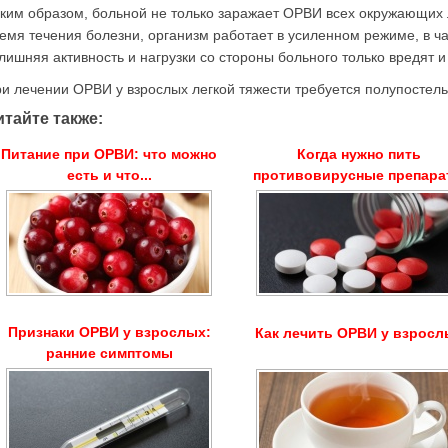
ким образом, больной не только заражает ОРВИ всех окружающих л
емя течения болезни, организм работает в усиленном режиме, в ча
лишняя активность и нагрузки со стороны больного только вредят
и лечении ОРВИ у взрослых легкой тяжести требуется полупостел
итайте также:
Питание при ОРВИ: что можно
Когда нужно пить
есть и что...
противовирусные препар
Признаки ОРВИ у взрослых:
Как лечить ОРВИ у взросл
ранние симптомы