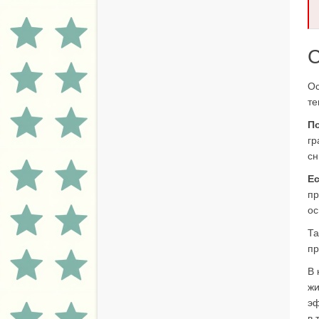
С
Ос
те
П
гр
сн
Ес
пр
ос
Та
пр
В 
жи
эф
в 