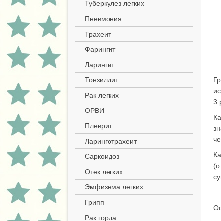
Туберкулез легких
Пневмония
Трахеит
Фарингит
Ларингит
Тонзиллит
Г
ис
Рак легких
3 
ОРВИ
Ка
Плеврит
зн
че
Ларинготрахеит
Ка
Саркоидоз
(о
Отек легких
су
Эмфизема легких
Грипп
Ос
Рак горла