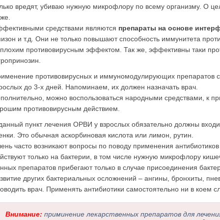
лько вредят, убиваю нужную микрофлору по всему организму. О ц
же.
ффективными средствами являются
препараты на основе интер
изон и т.д. Они не только повышают способность иммунитета проти
плохим противовирусным эффектом. Так же, эффективны таки про
гропринозин.
именение противовирусных и иммуномодулирующих препаратов сп
рослых до 3-х дней. Напоминаем, их должен назначать врач.
полнительно, можно воспользоваться народными средствами, к при
рошим противовирусным действием.
данный пункт лечения ОРВИ у взрослых обязательно должны входи
енки. Это обычная аскорбиновая кислота или лимон, рутин.
ень часто возникают вопросы по поводу применения антибиотико
йствуют только на бактерии, в том числе нужную микрофлору кише
нных препаратов прибегают только в случае присоединения бакте
звитие других бактериальных осложнений – ангины, бронхиты, пнев
оводить врач. Применять антибиотики самостоятельно ни в коем с
Внимание:
приминение лекарственных препаратов для лечени