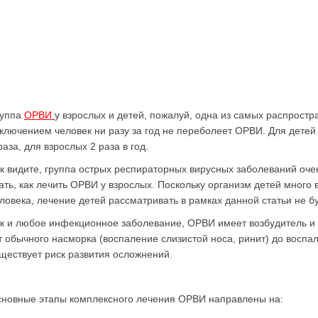
руппа
ОРВИ
у взрослых и детей, пожалуй, одна из самых распрост
ключением человек ни разу за год не переболеет ОРВИ. Для детей
раза, для взрослых 2 раза в год.
к видите, группа острых респираторных вирусных заболеваний оче
ать, как лечить ОРВИ у взрослых. Поскольку организм детей много 
ловека, лечение детей рассматривать в рамках данной статьи не б
к и любое инфекционное заболевание, ОРВИ имеет возбудитель 
т обычного насморка (воспаление слизистой носа, ринит) до воспал
ществует риск развития осложнений.
новные этапы комплексного лечения ОРВИ направлены на: