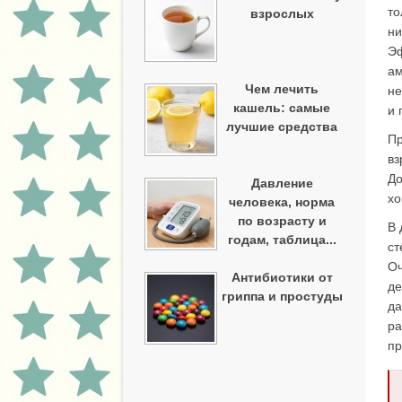
то
взрослых
ни
Э
ам
Чем лечить
не
кашель: самые
и 
лучшие средства
Пр
вз
До
Давление
хо
человека, норма
по возрасту и
В 
годам, таблица...
ст
Оч
Антибиотики от
де
гриппа и простуды
да
ра
пр