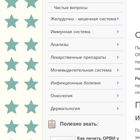
Частые вопросы
Желудочно - кишечная система
Иммунная система
О
Анализы
Пе
ОР
Лекарственные препараты
пр
на
Мочевыделительная система
Р
Инфекционные болезни
пр
се
Онкология
П
Дерматология
Полезно знать:
По
за
Как лечить ОРВИ у