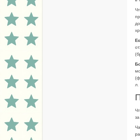
Чт
пр
до
хр
Ес
от
(б
Бо
мо
(ф
л.
П
Чт
за
Ча
ра