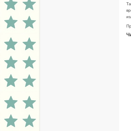
Та
вр
из
Пр
Ч