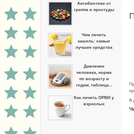
Антибиотики от
гриппа и простуды
П
Чем лечить
кашель: самые
лучшие средства
Давление
человека, норма
по возрасту и
Пр
годам, таблица...
пр
Как лечить ОРВИ у
В 
взрослых
Ч