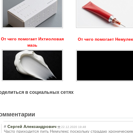
От чего помогает Ихтиоловая
От чего помогает Немуле
мазь
оделиться в социальных сетях
омментарии
#
Сергей Александрович
22.12.2020 19:48
Часто приходится пить Немулекс поскольку страдаю хронически