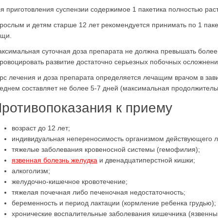
я приготовления суспензии содержимое 1 пакетика полностью раст
рослым и детям старше 12 лет рекомендуется принимать по 1 пакети
щи.
ксимальная суточная доза препарата не должна превышать более 20
ровоцировать развитие достаточно серьезных побочных осложнени
рс лечения и доза препарата определяется лечащим врачом в зави
еднем составляет не более 5-7 дней (максимальная продолжительн
ротивопоказания к приему
возраст до 12 лет;
индивидуальная непереносимость организмом действующего л
тяжелые заболевания кровеносной системы (гемофилия);
язвенная болезнь желудка
и двенадцатиперстной кишки;
алкоголизм;
желудочно-кишечное кровотечение;
тяжелая почечная либо печеночная недостаточность;
беременность и период лактации (кормление ребенка грудью);
хронические воспалительные заболевания кишечника (язвенный