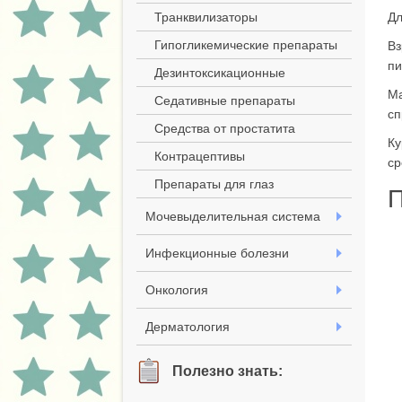
Транквилизаторы
Дл
Гипогликемические препараты
Вз
пи
Дезинтоксикационные
Ма
Седативные препараты
сп
Средства от простатита
Ку
Контрацептивы
ср
Препараты для глаз
П
Мочевыделительная система
Инфекционные болезни
Онкология
Дерматология
Полезно знать: