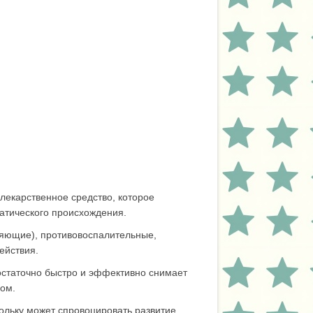
лекарственное средство, которое
атического происхождения.
яющие), противовоспалительные,
ействия.
остаточно быстро и эффективно снимает
ром.
ольку может спровоцировать развитие