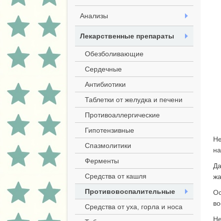
Анализы
Лекарственные препараты
Обезболивающие
Сердечные
Антибиотики
Таблетки от желудка и печени
Противоаллергические
Гипотензивные
Не
Спазмолитики
на
Ферменты
Да
Средства от кашля
жа
Противовоспалительные
Ос
во
Средства от уха, горла и носа
Не