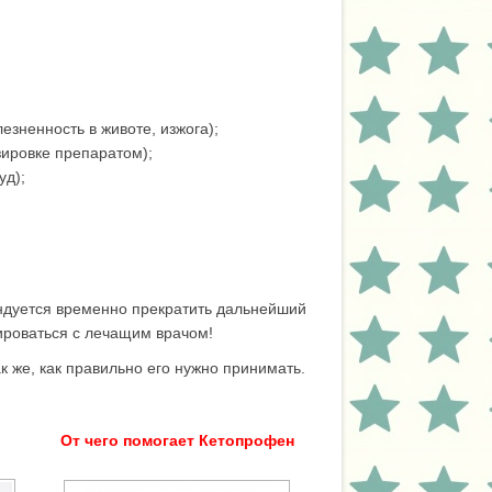
зненность в животе, изжога);
зировке препаратом);
уд);
ндуется временно прекратить дальнейший
тироваться с лечащим врачом!
к же, как правильно его нужно принимать.
От чего помогает Кетопрофен