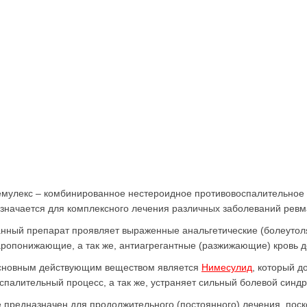
мулекс – комбинированное нестероидное противовоспалительное 
значается для комплексного лечения различных заболеваний ревм
нный препарат проявляет выраженные анальгетические (болеутол
ропонижающие, а так же, антиагрегантные (разжижающие) кровь д
новным действующим веществом является
Нимесулид
, который д
спалительный процесс, а так же, устраняет сильный болевой синд
 предназначен для продолжительного (постоянного) лечения, поск