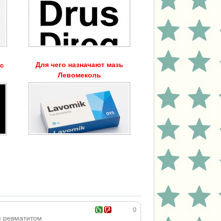
Для чего назначают мазь
кс
Левомеколь
0
м ревматитом