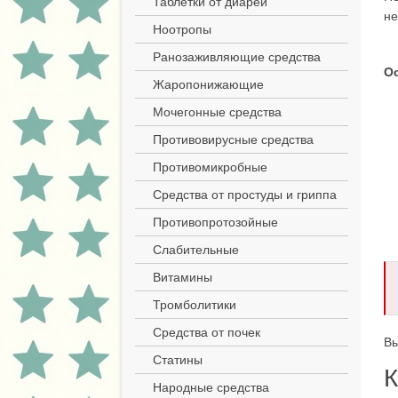
Таблетки от диареи
не
Ноотропы
Ранозаживляющие средства
Ос
Жаропонижающие
Мочегонные средства
Противовирусные средства
Противомикробные
Средства от простуды и гриппа
Противопротозойные
Слабительные
Витамины
Тромболитики
Средства от почек
Вы
Статины
К
Народные средства