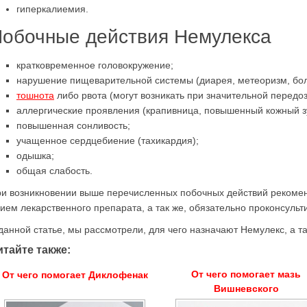
гиперкалиемия.
обочные действия Немулекса
кратковременное головокружение;
нарушение пищеварительной системы (диарея, метеоризм, боле
тошнота
либо рвота (могут возникать при значительной передо
аллергические проявления (крапивница, повышенный кожный з
повышенная сонливость;
учащенное сердцебиение (тахикардия);
одышка;
общая слабость.
и возникновении выше перечисленных побочных действий рекоме
ием лекарственного препарата, а так же, обязательно проконсуль
данной статье, мы рассмотрели, для чего назначают Немулекс, а та
итайте также:
От чего помогает мазь
От чего помогает Диклофенак
Вишневского