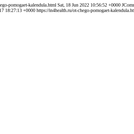
-chego-pomogaet-kalendula.html
Sat, 18 Jun 2022 10:56:52 +0000
JCom
17 18:27:13 +0000
https://in4health.ru/ot-chego-pomogaet-kalendula