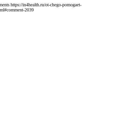
ments
https://in4health.ru/ot-chego-pomogaet-
.html#comment-2039